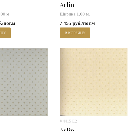
Arlin
00 м.
Ширина 1,00 м.
б./пог.м
7 455 руб./пог.м
ИНУ
В КОРЗИНУ
# 4415 E2
Arlin