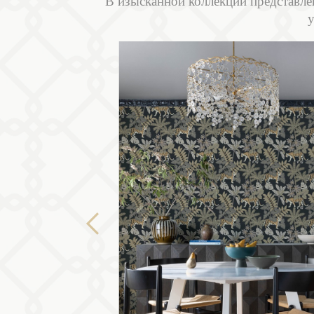
В изысканной коллекции представле
у
Previous