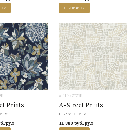
ИНУ
В КОРЗИНУ
28
# 4146-27218
et Prints
A-Street Prints
05 м.
0,52 х 10,05 м.
уб./рул
11 880 руб./рул