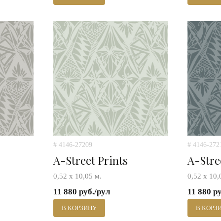
# 4146-27209
# 4146-272
A-Street Prints
A-Stre
0,52 х 10,05 м.
0,52 х 10,
11 880 руб./рул
11 880 р
В КОРЗИНУ
В КОРЗ