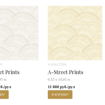
01
# 4146-27204
et Prints
A-Street Prints
05 м.
0,52 х 10,05 м.
уб./рул
11 880 руб./рул
ИНУ
В КОРЗИНУ