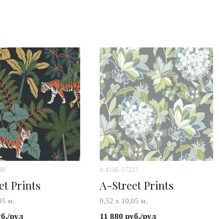
48
# 4146-27227
et Prints
A-Street Prints
05 м.
0,52 х 10,05 м.
уб./рул
11 880 руб./рул