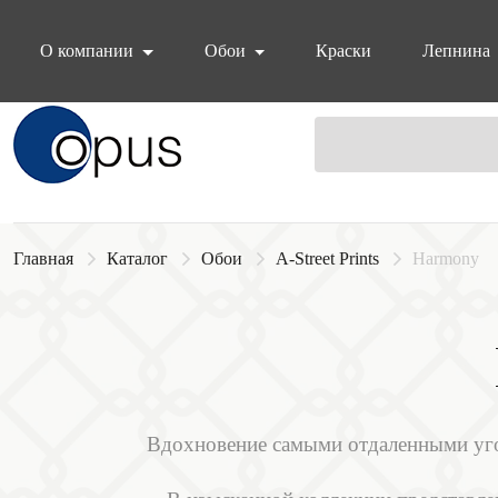
О компании
Обои
Краски
Лепнина
Блок поиска
Главная
Каталог
Обои
A-Street Prints
Harmony
Вдохновение самыми отдаленными угол