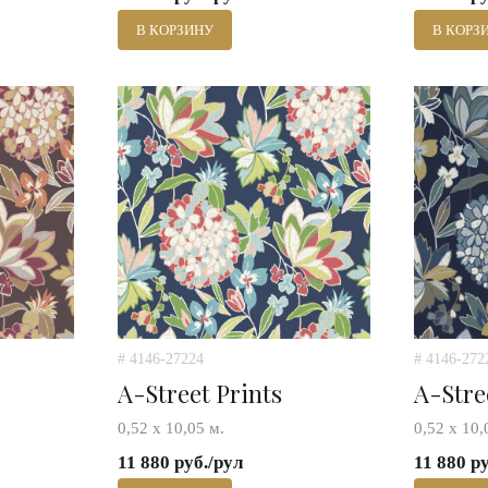
В КОРЗИНУ
В КОРЗ
# 4146-27224
# 4146-272
A-Street Prints
A-Stre
0,52 х 10,05 м.
0,52 х 10,
11 880 руб./рул
11 880 р