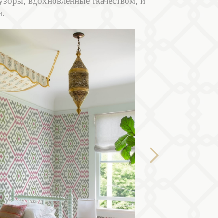
узоры, вдохновленные ткачеством, и
и.
Next