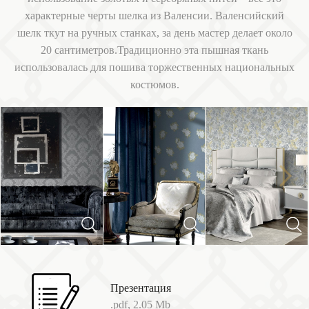
характерные черты шелка из Валенсии. Валенсийский
шелк ткут на ручных станках, за день мастер делает около
20 сантиметров.Традиционно эта пышная ткань
использовалась для пошива торжественных национальных
костюмов.
Next
Previous
Презентация
.pdf, 2.05 Mb