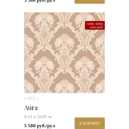
5 580 руб./рул
Спец. цена:
3990 руб.
# 4001-2
Aura
0,53 х 10,05 м.
В КОРЗИНУ
5 580 руб./рул