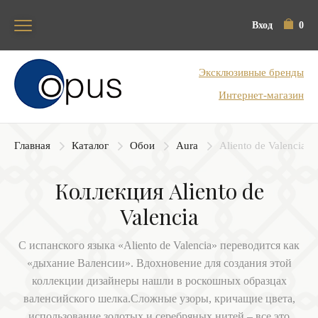
Вход
0
Блок поиска
Эксклюзивные бренды
Интернет-магазин
Главная
Каталог
Обои
Aura
Aliento de Valencia
Коллекция Aliento de
Valencia
С испанского языка «Aliento de Valencia» переводится как
«дыхание Валенсии». Вдохновение для создания этой
коллекции дизайнеры нашли в роскошных образцах
валенсийского шелка.Сложные узоры, кричащие цвета,
использование золотых и серебряных нитей – все это