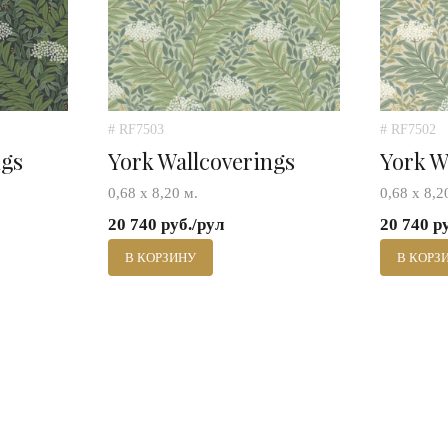
# RF7503
# RF7502
ngs
York Wallcoverings
York W
0,68 х 8,20 м.
0,68 х 8,2
20 740 руб./рул
20 740 р
В КОРЗИНУ
В КОРЗ