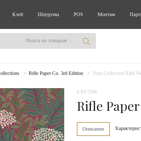
Клей
Шоурумы
POS
Монтаж
Парт
Поиск по товарам
ollections
Rifle Paper Co. 3rd Edition
York Collection Rifle P
# RF7506
Rifle Paper
Характерис
Описание