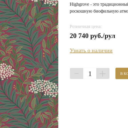
Highgrove - это традиционн
роскошную биофильную атмо
Розничная цена:
20 740 руб./рул
Узнать о наличии
1
В К