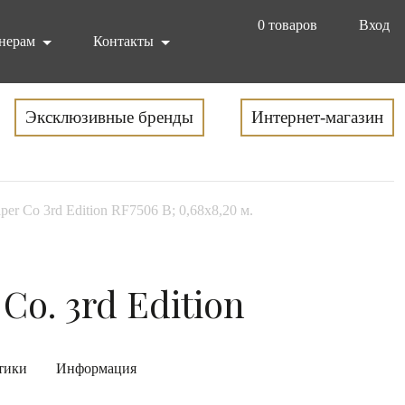
0
товаров
Вход
нерам
Контакты
Эксклюзивные бренды
Интернет-магазин
aper Co 3rd Edition RF7506 B; 0,68x8,20 м.
 Co. 3rd Edition
тики
Информация