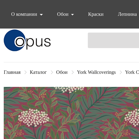
О компании
Обои
Краски
Лепнина
Блок поиска
Главная
Каталог
Обои
York Wallcoverings
York C