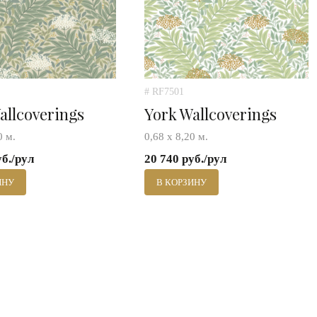
# RF7501
allcoverings
York Wallcoverings
0 м.
0,68 х 8,20 м.
уб./рул
20 740 руб./рул
ИНУ
В КОРЗИНУ