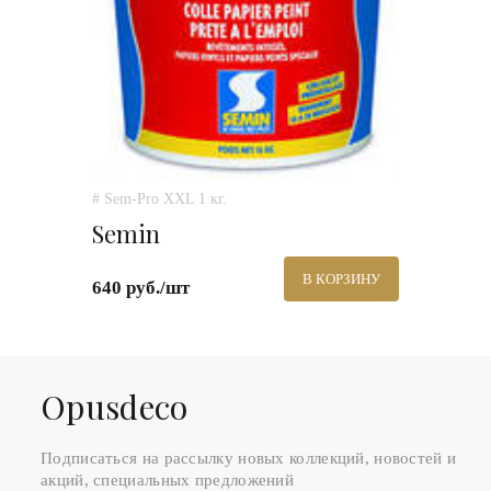
# Sem-Pro XXL 1 кг.
Semin
В КОРЗИНУ
640 руб./шт
Оpusdeco
Подписаться на рассылку новых коллекций, новостей и
акций, специальных предложений