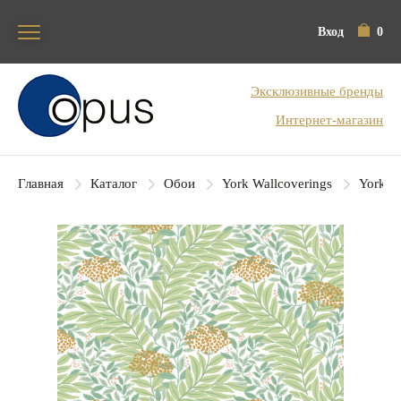
Вход
0
Блок поиска
Эксклюзивные бренды
Интернет-магазин
Главная
Каталог
Обои
York Wallcoverings
York Co