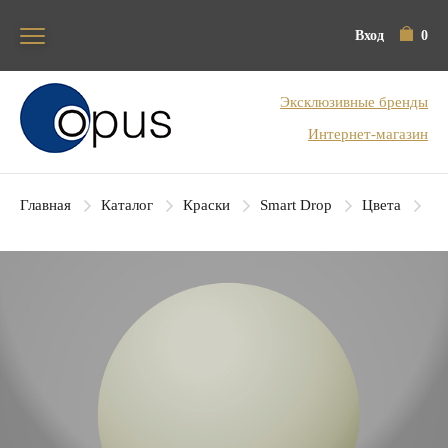
Вход
0
Блок поиска
Эксклюзивные бренды
Интернет-магазин
Главная
Каталог
Краски
Smart Drop
Цвета
SD