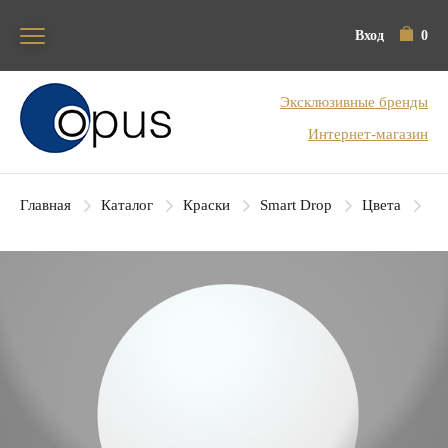
Вход
0
Блок поиска
Эксклюзивные бренды
Интернет-магазин
Главная
Каталог
Краски
Smart Drop
Цвета
SD