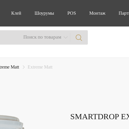
Клей
Шоурумы
POS
Монтаж
Парт
Поиск по товарам
treme Matt
Extreme Matt
SMARTDROP E