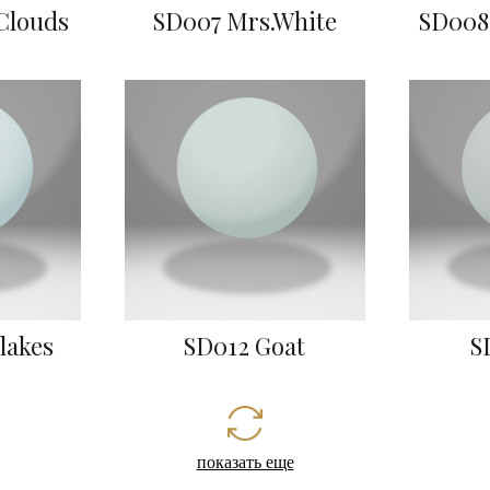
Clouds
SD007 Mrs.White
SD008
lakes
SD012 Goat
S
показать еще