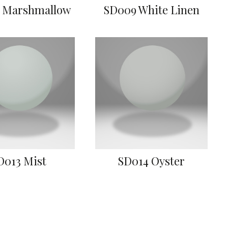
 Marshmallow
SD009 White Linen
D013 Mist
SD014 Oyster