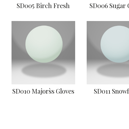
SD005 Birch Fresh
SD006 Sugar 
SD010 Majors`s Gloves
SD011 Snowf