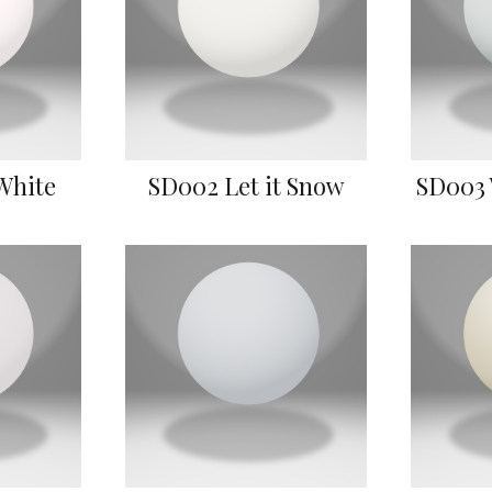
White
SD002 Let it Snow
SD003 