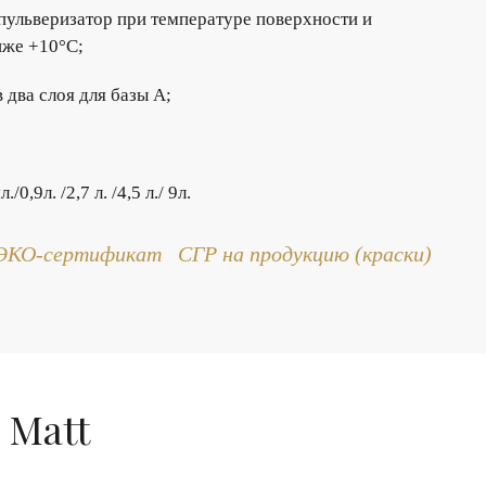
 пульверизатор при температуре поверхности и
иже +10°С;
в два слоя для базы А;
,9л. /2,7 л. /4,5 л./ 9л.
ЭКО-сертификат
СГР на продукцию
(краски)
 Matt