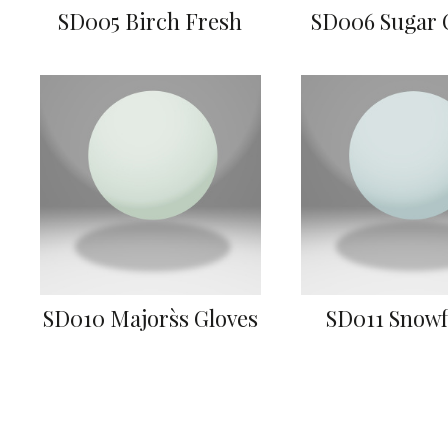
SD005 Birch Fresh
SD006 Sugar 
SD010 Majors`s Gloves
SD011 Snowf