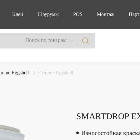
Клей
Шоурумы
POS
Монтаж
Парт
Поиск по товарам
treme Eggshell
Extreme Eggshell
SMARTDROP E
Износостойкая краска