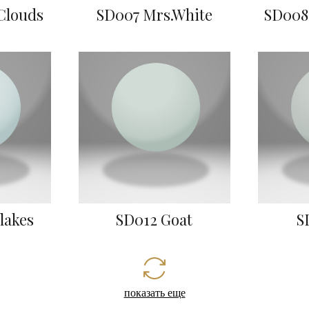
Clouds
SD007 Mrs.White
SD008
lakes
SD012 Goat
S
показать еще