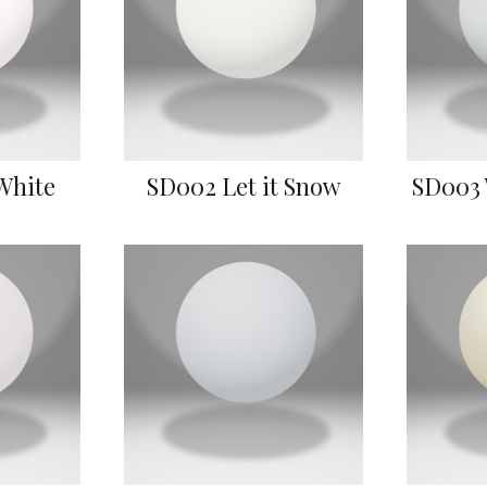
White
SD002 Let it Snow
SD003 