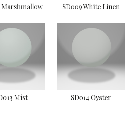
 Marshmallow
SD009 White Linen
D013 Mist
SD014 Oyster