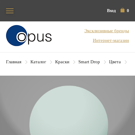
Вход
0
Блок поиска
Эксклюзивные бренды
Интернет-магазин
Главная
Каталог
Краски
Smart Drop
Цвета
SD