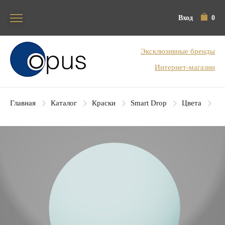
Вход
0
Блок поиска
Эксклюзивные бренды
Интернет-магазин
Главная
Каталог
Краски
Smart Drop
Цвета
SD