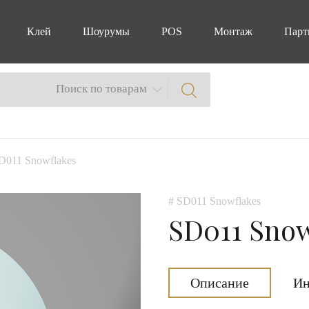
Клей
Шоурумы
POS
Монтаж
Парт
Поиск по товарам
D011 Snowflakes
# SD011 Snowflakes
SD011 Snow
Описание
Ин