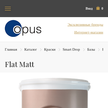
Вход
0
Блок поиска
Эксклюзивные бренды
Интернет-магазин
Главная
Каталог
Краски
Smart Drop
Базы
Fla
Flat Matt