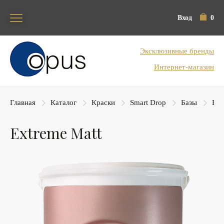
Вход
0
Блок поиска
Эксклюзивные бренды
Интернет-магазин
Главная
Каталог
Краски
Smart Drop
Базы
Ext
Extreme Matt