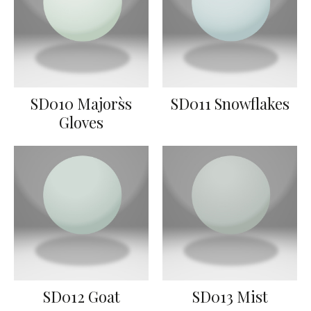
SD010 Majors`s
SD011 Snowflakes
Gloves
SD012 Goat
SD013 Mist