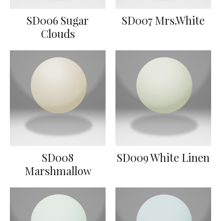
SD006 Sugar
SD007 Mrs.White
Clouds
SD008
SD009 White Linen
Marshmallow