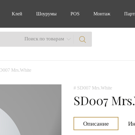
Клей
Шоурумы
POS
Монтаж
Парт
Поиск по товарам
D007 Mrs.White
# SD007 Mrs.White
SD007 Mrs
Описание
Ин