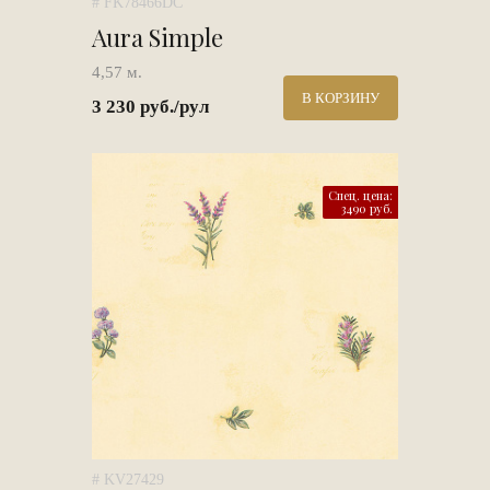
# FK78466DC
Aura Simple
4,57 м.
В КОРЗИНУ
3 230 руб./рул
Спец. цена:
3490 руб.
# KV27429