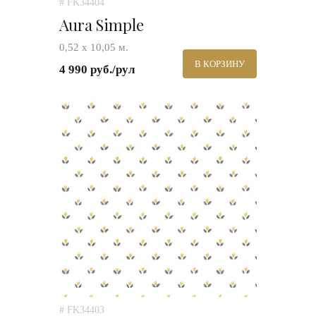
# FK34404
Aura Simple
0,52 х 10,05 м.
В КОРЗИНУ
4 990 руб./рул
# FK34403