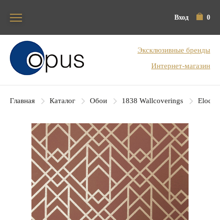
Вход
0
Блок поиска
Эксклюзивные бренды
Интернет-магазин
Главная
Каталог
Обои
1838 Wallcoverings
Elodie