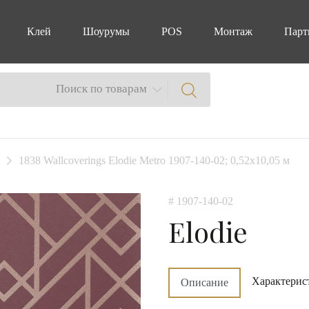
Клей
Шоурумы
POS
Монтаж
Парт
Поиск по товарам
1838 Wallcoverings Elodie Metro 1907-140-02; 0,52х10,05 м
# 1907-140-02
Elodie
Характерис
Описание