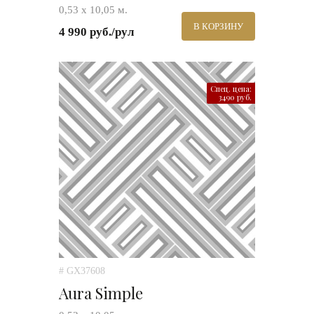
0,53 х 10,05 м.
В КОРЗИНУ
4 990 руб./рул
Спец. цена:
3490 руб.
# GX37608
Aura Simple