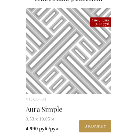
Спец. цена:
3490 руб.
# GX37608
Aura Simple
0,53 х 10,05 м.
В КОРЗИНУ
4 990 руб./рул