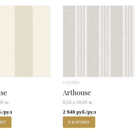
# 905000
use
Arthouse
05 м.
0,53 х 10,05 м.
б./рул
2 940 руб./рул
ИНУ
В КОРЗИНУ