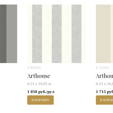
# 892503
# 252401
Arthouse
Artho
0,53 х 10,05 м.
0,53 х 10,
1 050 руб./рул
1 715 ру
В КОРЗИНУ
В КОРЗ