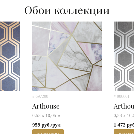
Обои коллекции
# 697200
# 906601
Arthouse
Artho
0,53 х 10,05 м.
0,53 х 10,
959 руб./рул
1 472 ру