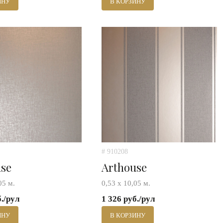
ИНУ
В КОРЗИНУ
# 910208
use
Arthouse
05 м.
0,53 х 10,05 м.
б./рул
1 326 руб./рул
ИНУ
В КОРЗИНУ