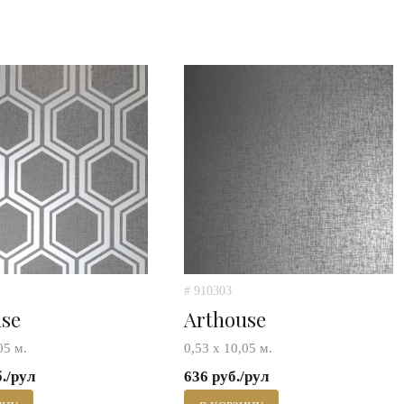
# 910303
use
Arthouse
05 м.
0,53 х 10,05 м.
б./рул
636 руб./рул