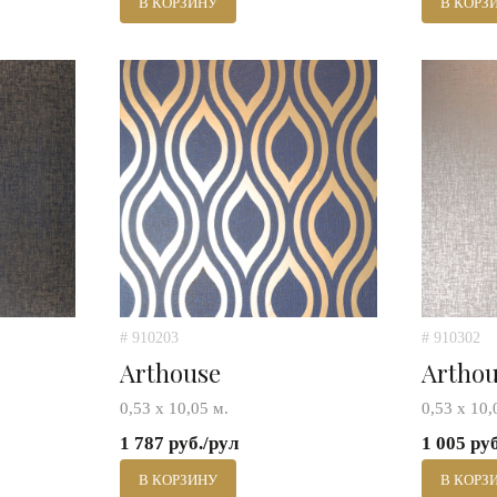
В КОРЗИНУ
В КОРЗ
# 910203
# 910302
Arthouse
Artho
0,53 х 10,05 м.
0,53 х 10,
1 787 руб./рул
1 005 ру
В КОРЗИНУ
В КОРЗ