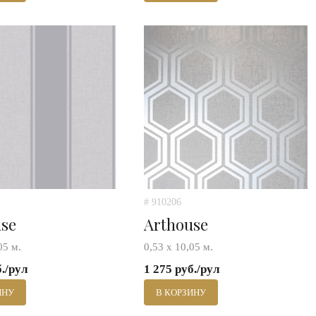
# 910206
use
Arthouse
05 м.
0,53 х 10,05 м.
б./рул
1 275 руб./рул
ИНУ
В КОРЗИНУ