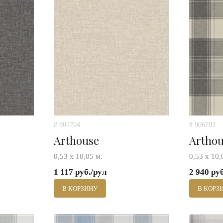
# 901704
# 906703
Arthouse
Artho
0,53 х 10,05 м.
0,53 х 10,
1 117 руб./рул
2 940 ру
В КОРЗИНУ
В КОРЗ