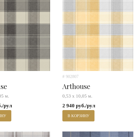
# 902807
use
Arthouse
05 м.
0,53 х 10,05 м.
б./рул
2 940 руб./рул
ИНУ
В КОРЗИНУ