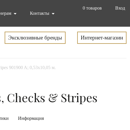
0
товаров
Вход
нерам
Контакты
Эксклюзивные бренды
Интернет-магазин
ripes 901900 A; 0,53х10,05 м.
, Checks & Stripes
тики
Информация