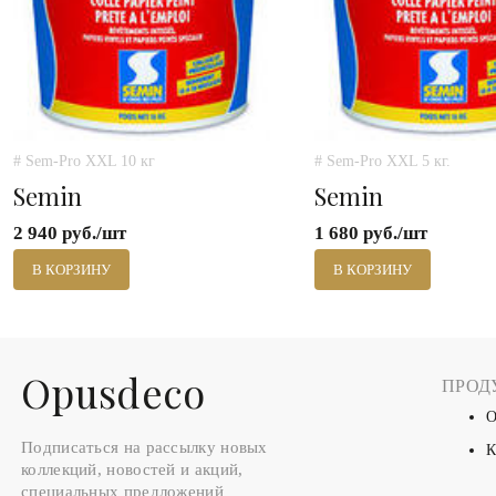
# Sem-Pro XXL 10 кг
# Sem-Pro XXL 5 кг.
Semin
Semin
2 940 руб./шт
1 680 руб./шт
В КОРЗИНУ
В КОРЗИНУ
Оpusdeco
ПРОД
О
Подписаться на рассылку новых
К
коллекций, новостей и акций,
специальных предложений