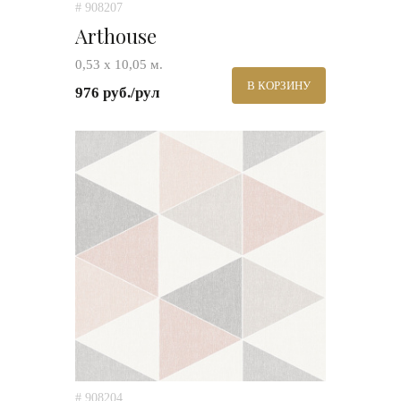
# 908207
Arthouse
0,53 х 10,05 м.
В КОРЗИНУ
976 руб./рул
# 908204