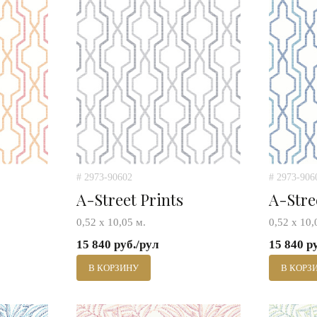
# 2973-90602
# 2973-906
A-Street Prints
A-Stre
0,52 х 10,05 м.
0,52 х 10,
15 840 руб./рул
15 840 р
В КОРЗИНУ
В КОРЗ