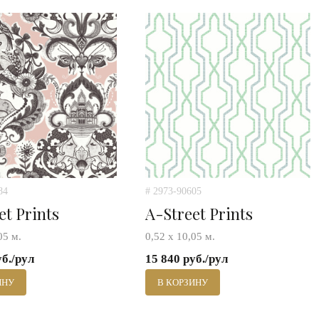
84
# 2973-90605
et Prints
A-Street Prints
05 м.
0,52 х 10,05 м.
уб./рул
15 840 руб./рул
ИНУ
В КОРЗИНУ