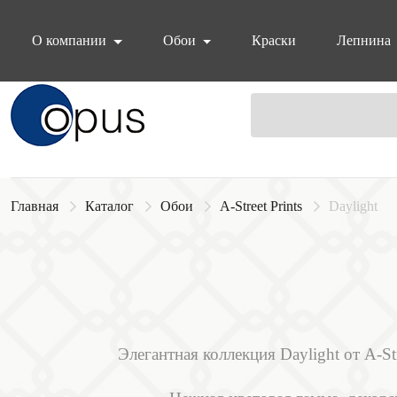
О компании
Обои
Краски
Лепнина
Блок поиска
Главная
Каталог
Обои
A-Street Prints
Daylight
Элегантная коллекция Daylight от A-