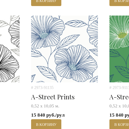
В КОРЗИНУ
В КОРЗ
# 2973-91135
# 2973-911
A-Street Prints
A-Stre
0,52 х 10,05 м.
0,52 х 10,
15 840 руб./рул
15 840 р
В КОРЗИНУ
В КОРЗ