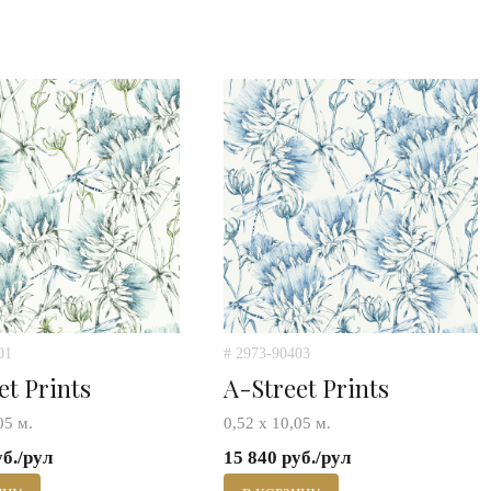
01
# 2973-90403
et Prints
A-Street Prints
05 м.
0,52 х 10,05 м.
уб./рул
15 840 руб./рул