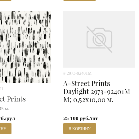
# 2973-92401M
A-Street Prints
01
Daylight 2973-92401M
et Prints
M; 0,52х10,00 м.
05 м.
уб./рул
25 100 руб./шт
ИНУ
В КОРЗИНУ