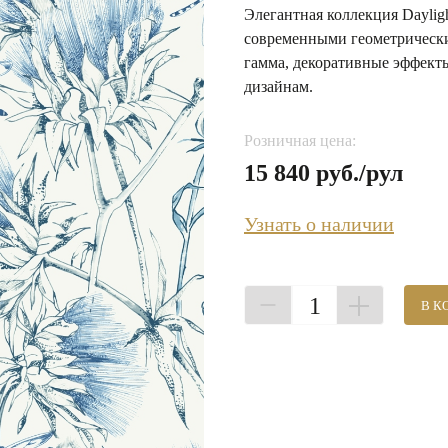
Элегантная коллекция Daylig
современными геометрически
гамма, декоративные эффекты
дизайнам.
Розничная цена:
15 840 руб./рул
Узнать о наличии
1
В К