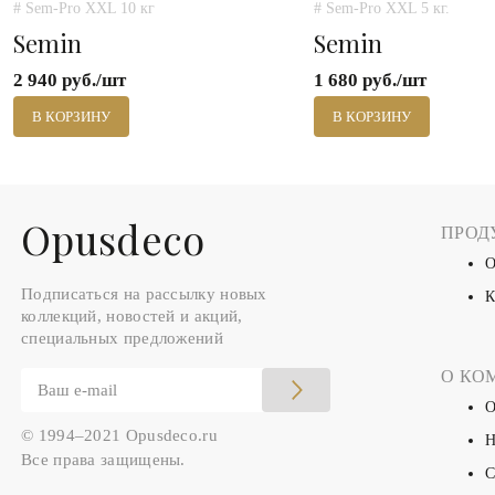
# Sem-Pro XXL 10 кг
# Sem-Pro XXL 5 кг.
Semin
Semin
2 940 руб./шт
1 680 руб./шт
В КОРЗИНУ
В КОРЗИНУ
Оpusdeco
ПРОД
О
Подписаться на рассылку новых
К
коллекций, новостей и акций,
специальных предложений
О КО
О
© 1994–2021 Opusdeco.ru
Н
Все права защищены.
С