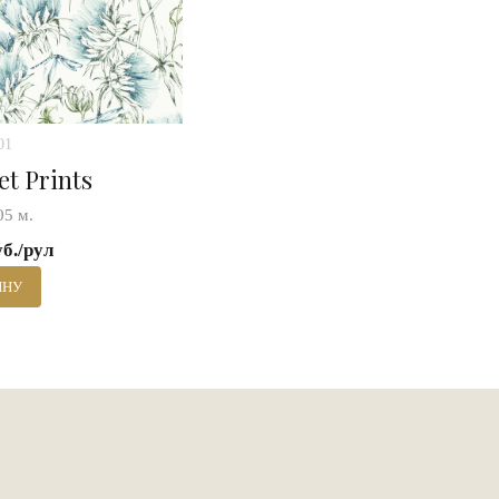
01
et Prints
05 м.
уб./рул
ИНУ