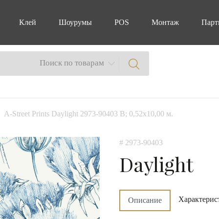
Клей
Шоурумы
POS
Монтаж
Парт
Поиск по товарам
A-Street Prints Daylight 2973-90403 B; 0,52х10,00 м.
# 2973-90403
Daylight
Характерис
Описание