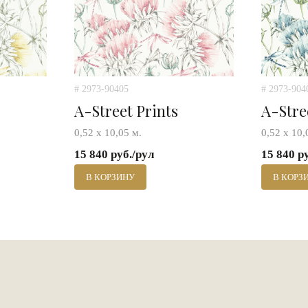
# 2973-90405
# 2973-904
A-Street Prints
A-Stre
0,52 х 10,05 м.
0,52 х 10,
15 840 руб./рул
15 840 р
В КОРЗИНУ
В КОРЗ