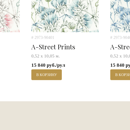
# 2973-90401
# 2973-904
A-Street Prints
A-Stre
0,52 х 10,05 м.
0,52 х 10,
15 840 руб./рул
15 840 р
В КОРЗИНУ
В КОРЗ