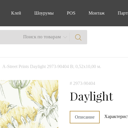
Клей
Шоурумы
POS
Монтаж
Парт
Поиск по товарам
A-Street Prints Daylight 2973-90404 B; 0,52х10,00 м.
# 2973-90404
Daylight
Характерис
Описание