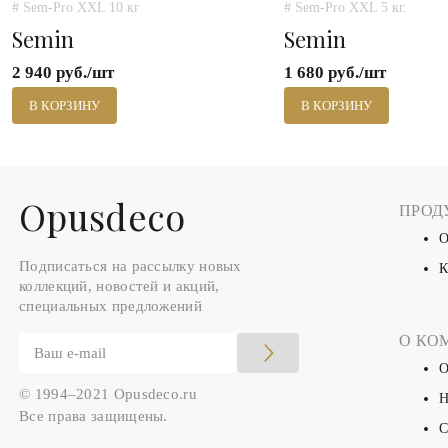
# Sem-Pro XXL 10 кг
# Sem-Pro XXL 5 кг.
Semin
Semin
2 940 руб./шт
1 680 руб./шт
В КОРЗИНУ
В КОРЗИНУ
Оpusdeco
ПРОД
О
Подписаться на рассылку новых
К
коллекций, новостей и акций,
специальных предложений
О КО
О
© 1994–2021 Opusdeco.ru
Н
Все права защищены.
С