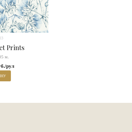
03
et Prints
05 м.
уб./рул
ИНУ