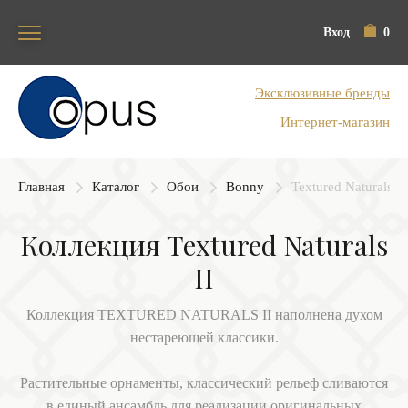
Вход
0
Блок поиска
Эксклюзивные бренды
Интернет-магазин
Главная
Каталог
Обои
Bonny
Textured Naturals II
Коллекция Textured Naturals
II
Коллекция TEXTURED NATURALS II наполнена духом
нестареющей классики.
Растительные орнаменты, классический рельеф сливаются
в единый ансамбль для реализации оригинальных