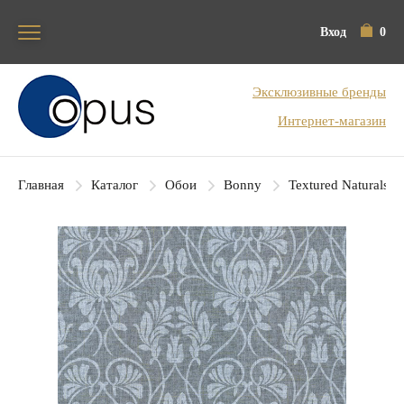
Вход
0
Блок поиска
Эксклюзивные бренды
Интернет-магазин
Главная
Каталог
Обои
Bonny
Textured Naturals II