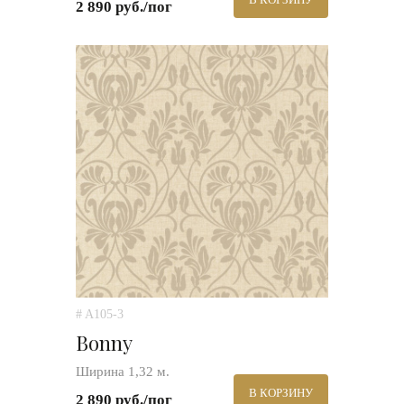
2 890 руб./пог
# A105-3
Bonny
Ширина 1,32 м.
В КОРЗИНУ
2 890 руб./пог