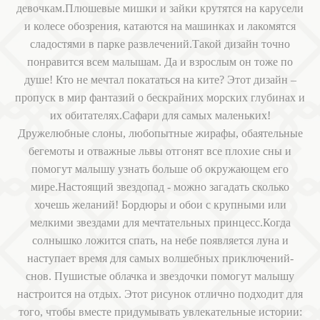
девочкам.Плюшевые мишки и зайки крутятся на карусели
и колесе обозрения, катаются на машинках и лакомятся
сладостями в парке развлечений.Такой дизайн точно
понравится всем малышам. Да и взрослым он тоже по
душе! Кто не мечтал покататься на ките? Этот дизайн –
пропуск в мир фантазий о бескрайних морских глубинах и
их обитателях.Сафари для самых маленьких!
Дружелюбные слоны, любопытные жирафы, обаятельные
бегемоты и отважные львы отгонят все плохие сны и
помогут малышу узнать больше об окружающем его
мире.Настоящий звездопад - можно загадать сколько
хочешь желаний! Бордюры и обои с крупными или
мелкими звездами для мечтательных принцесс.Когда
солнышко ложится спать, на небе появляется луна и
наступает время для самых волшебных приключений-
снов. Пушистые облачка и звездочки помогут малышу
настроится на отдых. Этот рисунок отлично подходит для
того, чтобы вместе придумывать увлекательные истории: