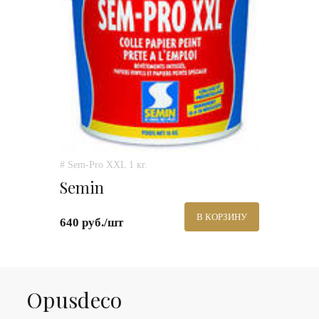
# Sem-Pro XXL 1 кг.
Semin
В КОРЗИНУ
640 руб./шт
Оpusdeco