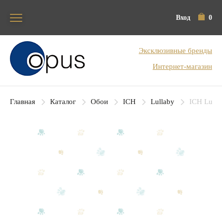
Вход
0
Блок поиска
Эксклюзивные бренды
Интернет-магазин
Главная
Каталог
Обои
ICH
Lullaby
ICH Lulla