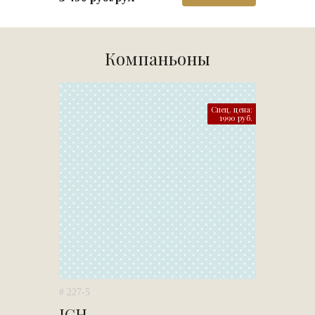
Компаньоны
Спец. цена:
1990 руб.
# 227-5
ICH