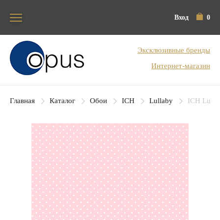
Вход
0
Блок поиска
Эксклюзивные бренды
Интернет-магазин
Главная
Каталог
Обои
ICH
Lullaby
ICH Lulla