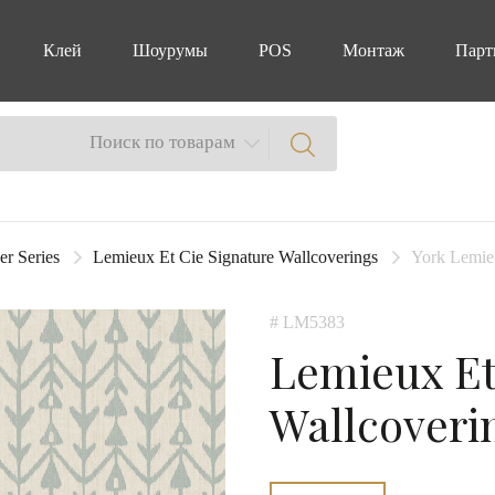
Клей
Шоурумы
POS
Монтаж
Парт
Поиск по товарам
er Series
Lemieux Et Cie Signature Wallcoverings
York Lemie
# LM5383
Lemieux Et
Wallcoveri