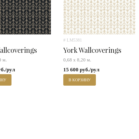
# LM5381
allcoverings
York Wallcoverings
0 м.
0,68 х 8,20 м.
уб./рул
15 600 руб./рул
ИНУ
В КОРЗИНУ