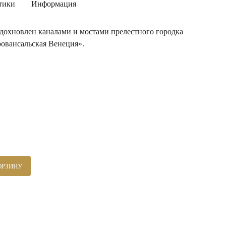
тики
Информация
вдохновлен каналами и мостами прелестного городка
ровансальская Венеция».
ОРЗИНУ