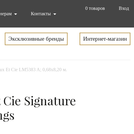
0
товаров
Вход
нерам
Контакты
Эксклюзивные бренды
Интернет-магазин
ux Et Cie LM5383 A; 0,68x8,20 м.
 Cie Signature
ngs