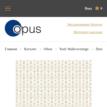
Вход
0
Блок поиска
Эксклюзивные бренды
Интернет-магазин
Главная
Каталог
Обои
York Wallcoverings
Designe