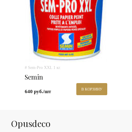
# Sem-Pro XXL 1 кг.
Semin
В КОРЗИНУ
640 руб./шт
Оpusdeco