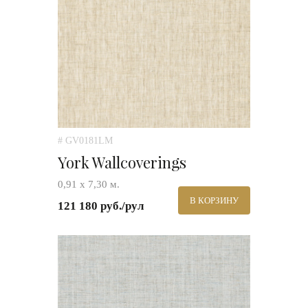
# GV0181LM
York Wallcoverings
0,91 х 7,30 м.
В КОРЗИНУ
121 180 руб./рул