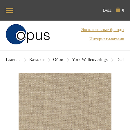
Вход
0
Блок поиска
Эксклюзивные бренды
Интернет-магазин
Главная
Каталог
Обои
York Wallcoverings
Designe