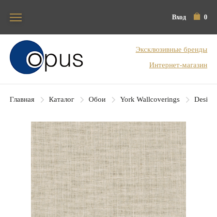
Вход
0
Блок поиска
Эксклюзивные бренды
Интернет-магазин
Главная
Каталог
Обои
York Wallcoverings
Designe