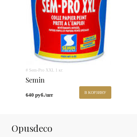
# Sem-Pro XXL 1 кг.
Semin
В КОРЗИНУ
640 руб./шт
Оpusdeco