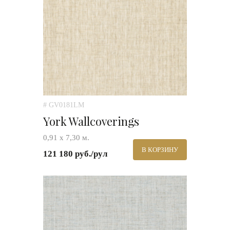
# GV0181LM
York Wallcoverings
0,91 х 7,30 м.
В КОРЗИНУ
121 180 руб./рул