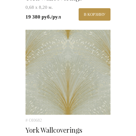
0,68 х 8,20 м.
В КОРЗИНУ
19 380 руб./рул
# OI0682
York Wallcoverings