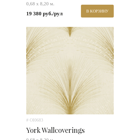
0,68 х 8,20 м.
В КОРЗИНУ
19 380 руб./рул
# OI0683
York Wallcoverings