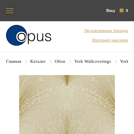
Вход
0
Блок поиска
Эксклюзивные бренды
Интернет-магазин
Главная
Каталог
Обои
York Wallcoverings
York Co