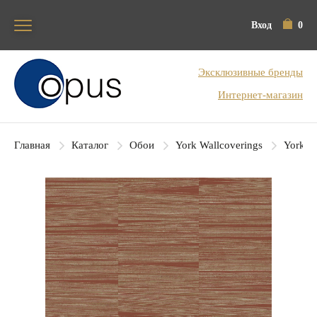
Вход
0
Блок поиска
Эксклюзивные бренды
Интернет-магазин
Главная
Каталог
Обои
York Wallcoverings
York Co