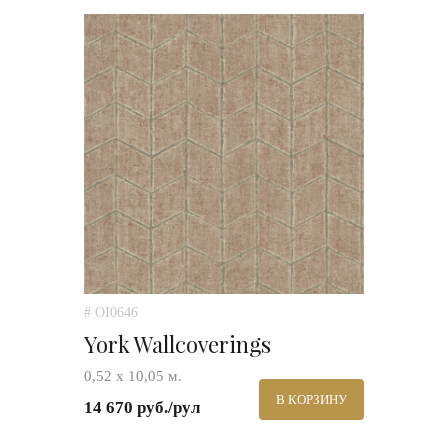
# OI0646
York Wallcoverings
0,52 х 10,05 м.
В КОРЗИНУ
14 670 руб./рул