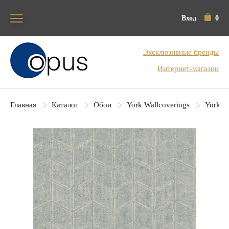
Вход
0
Блок поиска
Эксклюзивные бренды
Интернет-магазин
Главная
Каталог
Обои
York Wallcoverings
York Co