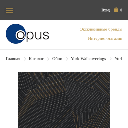
Вход
0
Блок поиска
Эксклюзивные бренды
Интернет-магазин
Главная
Каталог
Обои
York Wallcoverings
York Co