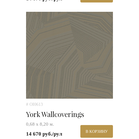
# OI0613
York Wallcoverings
0,68 х 8,20 м.
В КОРЗИНУ
14 670 руб./рул