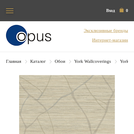
Вход
0
Блок поиска
Эксклюзивные бренды
Интернет-магазин
Главная
Каталог
Обои
York Wallcoverings
York Co