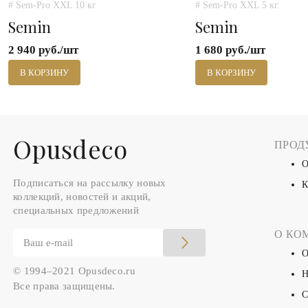
# Sem-Pro XXL 10 кг
# Sem-Pro XXL 5 кг.
Semin
Semin
2 940 руб./шт
1 680 руб./шт
В КОРЗИНУ
В КОРЗИНУ
Оpusdeco
ПРОД
О
Подписаться на рассылку новых
К
коллекций, новостей и акций,
специальных предложений
О КО
О
© 1994–2021 Opusdeco.ru
Н
Все права защищены.
С