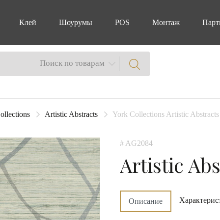
Клей
Шоурумы
POS
Монтаж
Парт
Поиск по товарам
ollections
Artistic Abstracts
York Collections Artistic Abstrac
# AG2084
Artistic Ab
Характерис
Описание