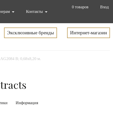
0
товаров
Вход
нерам
Контакты
Эксклюзивные бренды
Интернет-магазин
ts AG2084 B; 0,68х8,20 м.
stracts
тики
Информация