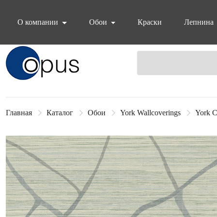
О компании
Обои
Краски
Лепнина
Блок поиска
Главная
Каталог
Обои
York Wallcoverings
York C