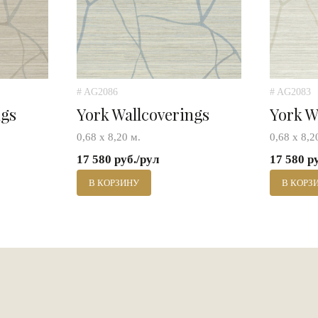
# AG2086
# AG2083
ngs
York Wallcoverings
York W
0,68 х 8,20 м.
0,68 х 8,2
17 580 руб./рул
17 580 р
В КОРЗИНУ
В КОРЗ