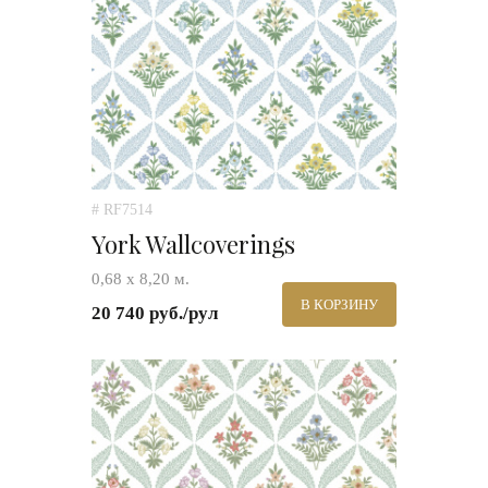
# RF7514
York Wallcoverings
0,68 х 8,20 м.
В КОРЗИНУ
20 740 руб./рул