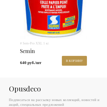
# Sem-Pro XXL 1 кг.
Semin
В КОРЗИНУ
640 руб./шт
Оpusdeco
Подписаться на рассылку новых коллекций, новостей и
акций, специальных предложений