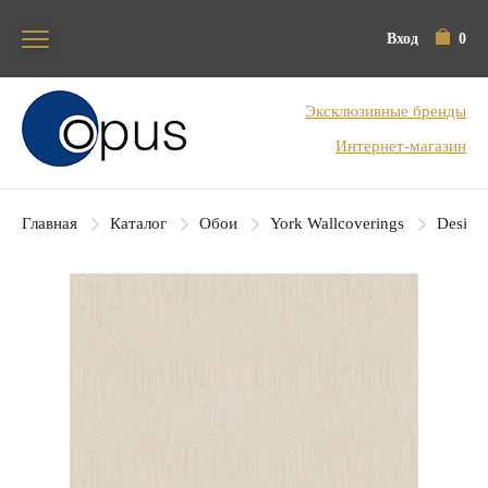
Вход
0
Блок поиска
Эксклюзивные бренды
Интернет-магазин
Главная
Каталог
Обои
York Wallcoverings
Designe