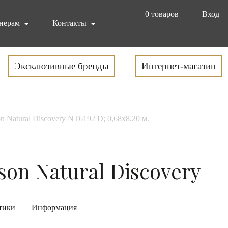
0
товаров
Вход
нерам
Контакты
Эксклюзивные бренды
Интернет-магазин
n Natural Discovery NT6192 D; 0,68х8,20 м.
son Natural Discovery
тики
Информация