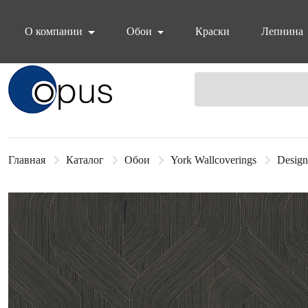
О компании
Обои
Краски
Лепнина
Блок поиска
Главная
Каталог
Обои
York Wallcoverings
Design