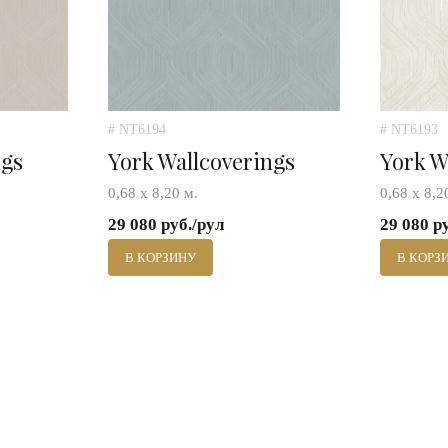
# NT6194
# NT6193
ngs
York Wallcoverings
York W
0,68 х 8,20 м.
0,68 х 8,2
29 080 руб./рул
29 080 р
В КОРЗИНУ
В КОРЗ