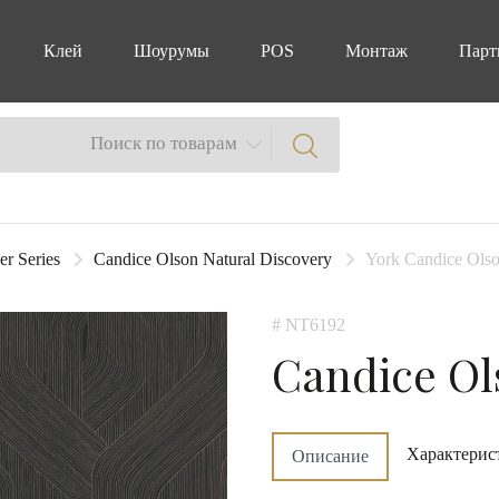
Клей
Шоурумы
POS
Монтаж
Парт
Поиск по товарам
er Series
Candice Olson Natural Discovery
York Candice Olso
# NT6192
Candice Ol
Характерис
Описание