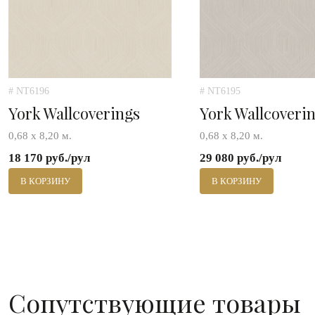
# NT6196
# NT6195
York Wallcoverings
York Wallcoveri
0,68 х 8,20 м.
0,68 х 8,20 м.
18 170 руб./рул
29 080 руб./рул
В КОРЗИНУ
В КОРЗИНУ
Сопутствующие товары