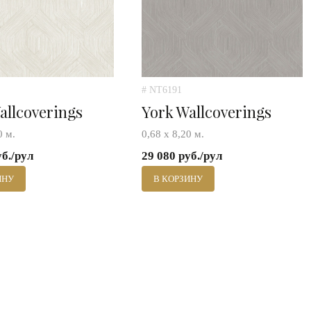
# NT6191
allcoverings
York Wallcoverings
0 м.
0,68 х 8,20 м.
уб./рул
29 080 руб./рул
ИНУ
В КОРЗИНУ