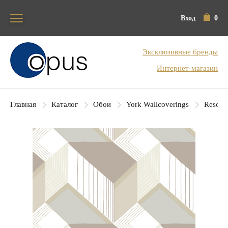
Вход
0
Блок поиска
Эксклюзивные бренды
Интернет-магазин
Главная
Каталог
Обои
York Wallcoverings
Resour