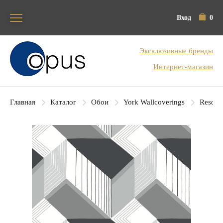
Вход
0
Блок поиска
Эксклюзивные бренды
Интернет-магазин
Главная
Каталог
Обои
York Wallcoverings
Resour