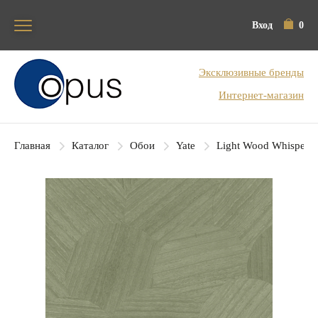
Вход
0
Блок поиска
Эксклюзивные бренды
Интернет-магазин
Главная
Каталог
Обои
Yate
Light Wood Whisperer