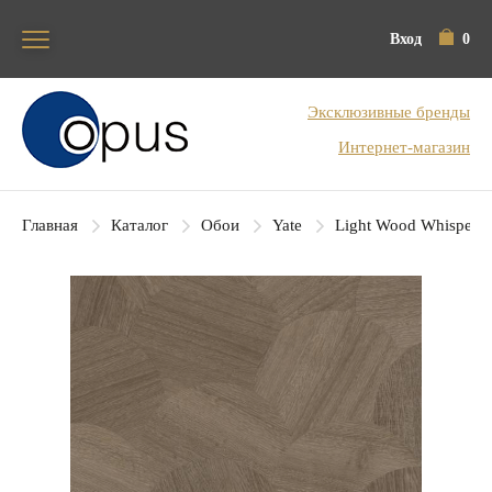
Вход
0
Блок поиска
Эксклюзивные бренды
Интернет-магазин
Главная
Каталог
Обои
Yate
Light Wood Whisperer